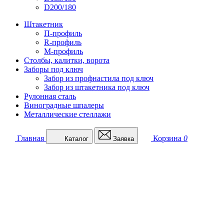
D200/180
Штакетник
П-профиль
R-профиль
М-профиль
Столбы, калитки, ворота
Заборы под ключ
Забор из профнастила под ключ
Забор из штакетника под ключ
Рулонная сталь
Виноградные шпалеры
Металлические стеллажи
Главная
Корзина
0
Каталог
Заявка