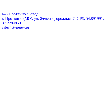
№3 Протвино / Завод
г. Протвино (МО), ул. Железнодорожная, 7, GPS: 54.891991,
37.228485 В
sale@stynergy.ru