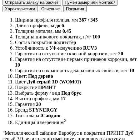
Отправить заявку на расчет
Нужен замер или монтаж?
Характеристики
Описание
Покрытия
Ширина профиля полная, мм
367 / 345
Длина профиля, м
до 6
Толщина металла, мм
0.45
Толщина цинкового покрытия, г/м²
100
Состав покрытия
полиэстер
Устойчивость к УФ-излучению
RUV3
Гарантия на отсутствие сквозной коррозии, лет
20
Гарантия на отсутствие первых признаков коррозии, лет
10
Гарантия на сохранность декоративных свойств, лет
10
Цвет:
Под дерево
Цвет
Дуб серый 3D (WOM01)
Покрытие
ПРИНТ
Выбрать форму / вид
Под брус
Высота профиля, мм
17
Гарантия
20
Бренд
STYNERGY
Тип товара
!Сайдинг
2
Единицы измерения
м
“Металлический сайдинг Евробрус в покрытии ПРИНТ Дуб
серый 3D великолепно имитирует природную фактуру и