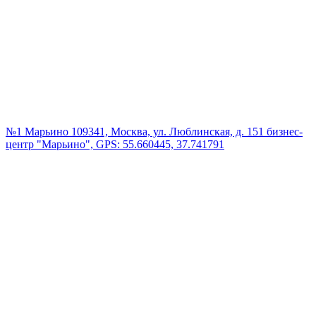
№1 Марьино
109341, Москва, ул. Люблинская, д. 151 бизнес-
центр "Марьино", GPS: 55.660445, 37.741791