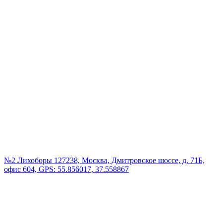
№2 Лихоборы
127238, Москва, Дмитровское шоссе, д. 71Б,
офис 604, GPS: 55.856017, 37.558867