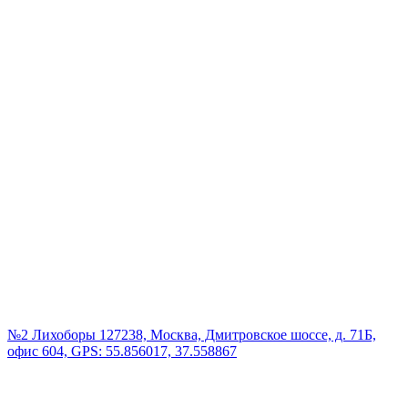
№2 Лихоборы
127238, Москва, Дмитровское шоссе, д. 71Б,
офис 604, GPS: 55.856017, 37.558867