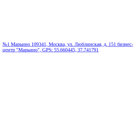
№1 Марьино
109341, Москва, ул. Люблинская, д. 151 бизнес-
центр "Марьино", GPS: 55.660445, 37.741791