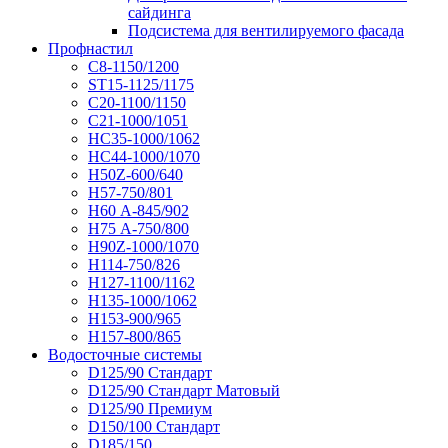
сайдинга
Подсистема для вентилируемого фасада
Профнастил
С8-1150/1200
ST15-1125/1175
С20-1100/1150
С21-1000/1051
НС35-1000/1062
НС44-1000/1070
Н50Z-600/640
Н57-750/801
Н60 А-845/902
Н75 А-750/800
Н90Z-1000/1070
Н114-750/826
Н127-1100/1162
Н135-1000/1062
Н153-900/965
Н157-800/865
Водосточные системы
D125/90 Стандарт
D125/90 Стандарт Матовый
D125/90 Премиум
D150/100 Стандарт
D185/150