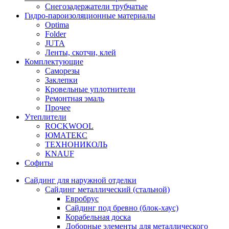
Снегозадержатели трубчатые
Гидро-пароизоляционные материалы
Optima
Folder
JUTA
Ленты, скотчи, клей
Комплектующие
Саморезы
Заклепки
Кровельные уплотнители
Ремонтная эмаль
Прочее
Утеплители
ROCKWOOL
ЮМАТЕКС
ТЕХНОНИКОЛЬ
KNAUF
Софиты
Сайдинг для наружной отделки
Сайдинг металлический (стальной)
Евробрус
Сайдинг под бревно (блок-хаус)
Корабельная доска
Доборные элементы для металлического