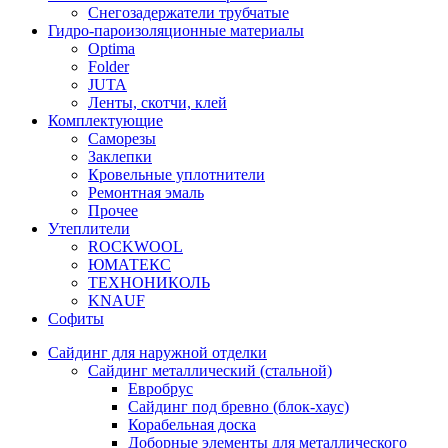
Снегозадержатели трубчатые
Гидро-пароизоляционные материалы
Optima
Folder
JUTA
Ленты, скотчи, клей
Комплектующие
Саморезы
Заклепки
Кровельные уплотнители
Ремонтная эмаль
Прочее
Утеплители
ROCKWOOL
ЮМАТЕКС
ТЕХНОНИКОЛЬ
KNAUF
Софиты
Сайдинг для наружной отделки
Сайдинг металлический (стальной)
Евробрус
Сайдинг под бревно (блок-хаус)
Корабельная доска
Доборные элементы для металлического