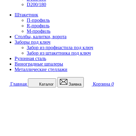
D200/180
Штакетник
П-профиль
R-профиль
М-профиль
Столбы, калитки, ворота
Заборы под ключ
Забор из профнастила под ключ
Забор из штакетника под ключ
Рулонная сталь
Виноградные шпалеры
Металлические стеллажи
Главная
Корзина
0
Каталог
Заявка