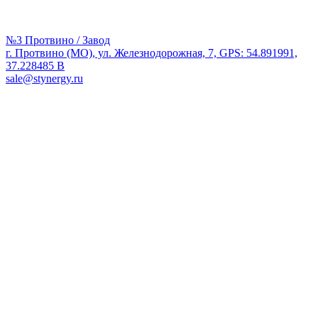
№3 Протвино / Завод
г. Протвино (МО), ул. Железнодорожная, 7, GPS: 54.891991,
37.228485 В
sale@stynergy.ru