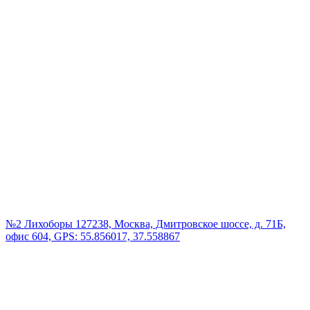
№2 Лихоборы
127238, Москва, Дмитровское шоссе, д. 71Б,
офис 604, GPS: 55.856017, 37.558867