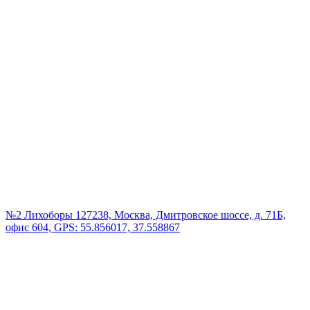
№2 Лихоборы
127238, Москва, Дмитровское шоссе, д. 71Б,
офис 604, GPS: 55.856017, 37.558867