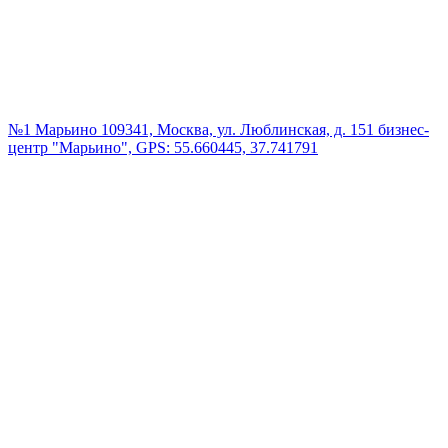
№1 Марьино
109341, Москва, ул. Люблинская, д. 151 бизнес-
центр "Марьино", GPS: 55.660445, 37.741791