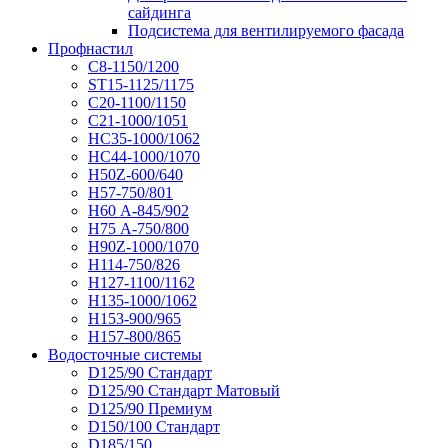
сайдинга
Подсистема для вентилируемого фасада
Профнастил
С8-1150/1200
ST15-1125/1175
С20-1100/1150
С21-1000/1051
НС35-1000/1062
НС44-1000/1070
Н50Z-600/640
Н57-750/801
Н60 А-845/902
Н75 А-750/800
Н90Z-1000/1070
Н114-750/826
Н127-1100/1162
Н135-1000/1062
Н153-900/965
Н157-800/865
Водосточные системы
D125/90 Стандарт
D125/90 Стандарт Матовый
D125/90 Премиум
D150/100 Стандарт
D185/150