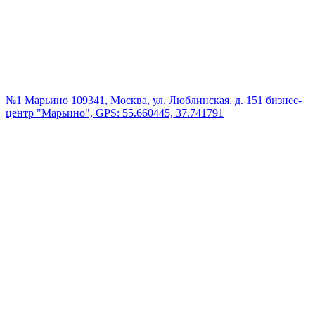
№1 Марьино
109341, Москва, ул. Люблинская, д. 151 бизнес-
центр "Марьино", GPS: 55.660445, 37.741791