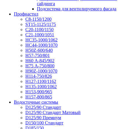
сайдинга
Подсистема для вентилируемого фасада
Профнастил
С8-1150/1200
ST15-1125/1175
С20-1100/1150
С21-1000/1051
НС35-1000/1062
НС44-1000/1070
Н50Z-600/640
Н57-750/801
Н60 А-845/902
Н75 А-750/800
Н90Z-1000/1070
Н114-750/826
Н127-1100/1162
Н135-1000/1062
Н153-900/965
Н157-800/865
Водосточные системы
D125/90 Стандарт
D125/90 Стандарт Матовый
D125/90 Премиум
D150/100 Стандарт
D185/150