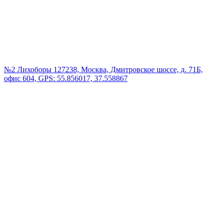
№2 Лихоборы
127238, Москва, Дмитровское шоссе, д. 71Б,
офис 604, GPS: 55.856017, 37.558867