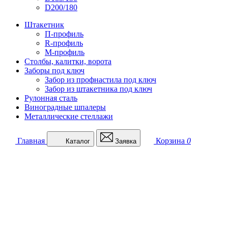
D200/180
Штакетник
П-профиль
R-профиль
М-профиль
Столбы, калитки, ворота
Заборы под ключ
Забор из профнастила под ключ
Забор из штакетника под ключ
Рулонная сталь
Виноградные шпалеры
Металлические стеллажи
Главная
Корзина
0
Каталог
Заявка