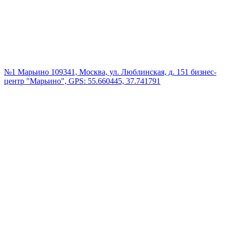
№1 Марьино
109341, Москва, ул. Люблинская, д. 151 бизнес-
центр "Марьино", GPS: 55.660445, 37.741791