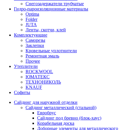
Снегозадержатели трубчатые
Гидро-пароизоляционные материалы
Optima
Folder
JUTA
Ленты, скотчи, клей
Комплектующие
Саморезы
Заклепки
Кровельные уплотнители
Ремонтная эмаль
Прочее
Утеплители
ROCKWOOL
ЮМАТЕКС
ТЕХНОНИКОЛЬ
KNAUF
Софиты
Сайдинг для наружной отделки
Сайдинг металлический (стальной)
Евробрус
Сайдинг под бревно (блок-хаус)
Корабельная доска
Доборные элементы для металлического