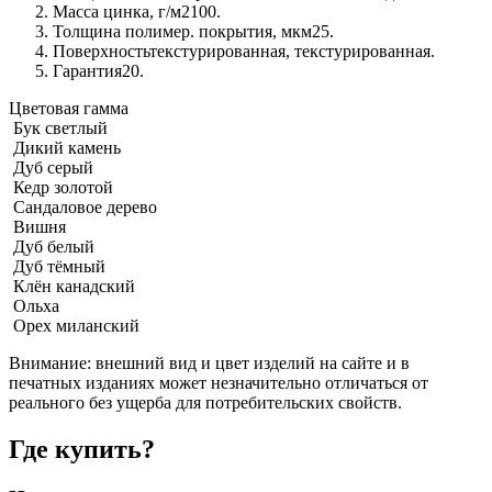
Масса цинка, г/м2
100.
Толщина полимер. покрытия, мкм
25.
Поверхность
текстурированная, текстурированная.
Гарантия
20.
Цветовая гамма
Бук светлый
Дикий камень
Дуб серый
Кедр золотой
Сандаловое дерево
Вишня
Дуб белый
Дуб тёмный
Клён канадский
Ольха
Орех миланский
Внимание:
внешний вид и цвет изделий на сайте и в
печатных изданиях может незначительно отличаться от
реального без ущерба для потребительских свойств.
Где купить?