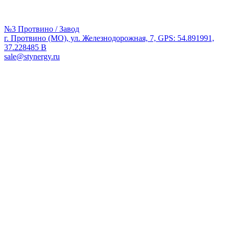
№3 Протвино / Завод
г. Протвино (МО), ул. Железнодорожная, 7, GPS: 54.891991,
37.228485 В
sale@stynergy.ru