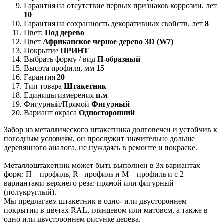
Гарантия на отсутствие первых признаков коррозии, лет
10
Гарантия на сохранность декоративных свойств, лет
8
Цвет:
Под дерево
Цвет
Африканское черное дерево 3D (W7)
Покрытие
ПРИНТ
Выбрать форму / вид
П-образный
Высота профиля, мм
15
Гарантия
20
Тип товара
Штакетник
Единицы измерения
п.м
Фигурный/Прямой
Фигурный
Вариант окраса
Односторонний
Забор из металлического штакетника долговечен и устойчив к
погодным условиям, он прослужит значительно дольше
деревянного аналога, не нуждаясь в ремонте и покраске.
Металлоштакетник может быть выполнен в 3х вариантах
форм: П – профиль, R –профиль и М – профиль и с 2
вариантами верхнего реза: прямой или фигурный
(полукруглый).
Мы предлагаем штакетник в одно- или двустороннем
покрытии в цветах RAL, глянцевом или матовом, а также в
одно или двустороннем рисунке дерева.