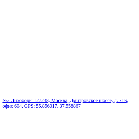
№2 Лихоборы
127238, Москва, Дмитровское шоссе, д. 71Б,
офис 604, GPS: 55.856017, 37.558867