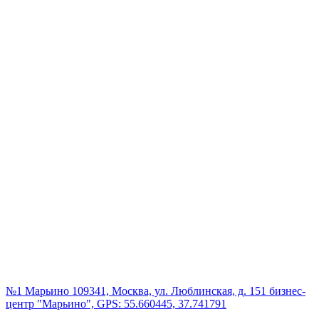
№1 Марьино
109341, Москва, ул. Люблинская, д. 151 бизнес-
центр "Марьино", GPS: 55.660445, 37.741791