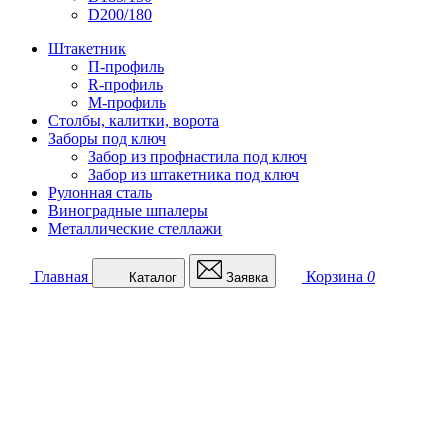
D200/180
Штакетник
П-профиль
R-профиль
М-профиль
Столбы, калитки, ворота
Заборы под ключ
Забор из профнастила под ключ
Забор из штакетника под ключ
Рулонная сталь
Виноградные шпалеры
Металлические стеллажи
Главная
Корзина
0
Каталог
Заявка