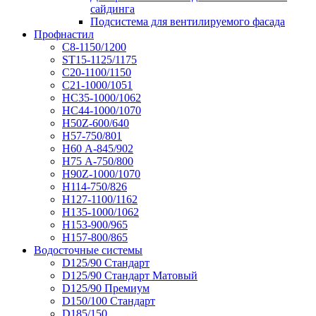
сайдинга
Подсистема для вентилируемого фасада
Профнастил
С8-1150/1200
ST15-1125/1175
С20-1100/1150
С21-1000/1051
НС35-1000/1062
НС44-1000/1070
Н50Z-600/640
Н57-750/801
Н60 А-845/902
Н75 А-750/800
Н90Z-1000/1070
Н114-750/826
Н127-1100/1162
Н135-1000/1062
Н153-900/965
Н157-800/865
Водосточные системы
D125/90 Стандарт
D125/90 Стандарт Матовый
D125/90 Премиум
D150/100 Стандарт
D185/150