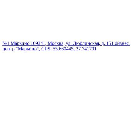
№1 Марьино
109341, Москва, ул. Люблинская, д. 151 бизнес-
центр "Марьино", GPS: 55.660445, 37.741791