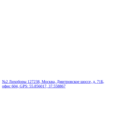
№2 Лихоборы
127238, Москва, Дмитровское шоссе, д. 71Б,
офис 604, GPS: 55.856017, 37.558867