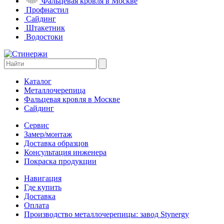
Фальцевая кровля в Москве
Профнастил
Сайдинг
Штакетник
Водостоки
Каталог
Металлочерепица
Фальцевая кровля в Москве
Сайдинг
Сервис
Замер/монтаж
Доставка образцов
Консультация инженера
Покраска продукции
Навигация
Где купить
Доставка
Оплата
Производство металлочерепицы: завод Stynergy