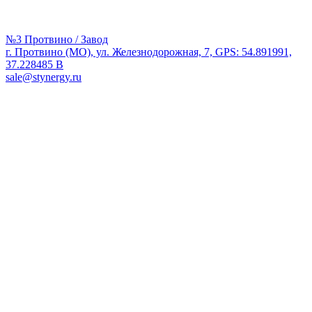
№3 Протвино / Завод
г. Протвино (МО), ул. Железнодорожная, 7, GPS: 54.891991,
37.228485 В
sale@stynergy.ru