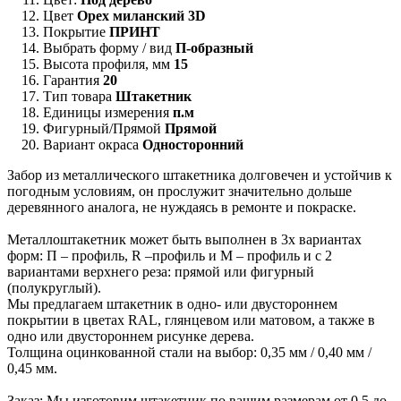
Цвет
Орех миланский 3D
Покрытие
ПРИНТ
Выбрать форму / вид
П-образный
Высота профиля, мм
15
Гарантия
20
Тип товара
Штакетник
Единицы измерения
п.м
Фигурный/Прямой
Прямой
Вариант окраса
Односторонний
Забор из металлического штакетника долговечен и устойчив к
погодным условиям, он прослужит значительно дольше
деревянного аналога, не нуждаясь в ремонте и покраске.
Металлоштакетник может быть выполнен в 3х вариантах
форм: П – профиль, R –профиль и М – профиль и с 2
вариантами верхнего реза: прямой или фигурный
(полукруглый).
Мы предлагаем штакетник в одно- или двустороннем
покрытии в цветах RAL, глянцевом или матовом, а также в
одно или двустороннем рисунке дерева.
Толщина оцинкованной стали на выбор: 0,35 мм / 0,40 мм /
0,45 мм.
Заказ: Мы изготовим штакетник по вашим размерам от 0,5 до