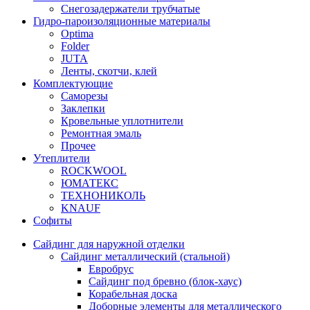
Снегозадержатели трубчатые
Гидро-пароизоляционные материалы
Optima
Folder
JUTA
Ленты, скотчи, клей
Комплектующие
Саморезы
Заклепки
Кровельные уплотнители
Ремонтная эмаль
Прочее
Утеплители
ROCKWOOL
ЮМАТЕКС
ТЕХНОНИКОЛЬ
KNAUF
Софиты
Сайдинг для наружной отделки
Сайдинг металлический (стальной)
Евробрус
Сайдинг под бревно (блок-хаус)
Корабельная доска
Доборные элементы для металлического