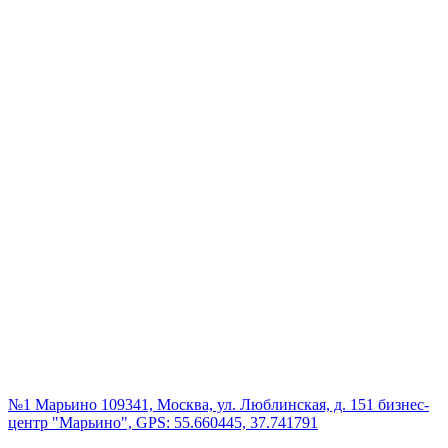
№1 Марьино
109341, Москва, ул. Люблинская, д. 151 бизнес-
центр "Марьино", GPS: 55.660445, 37.741791