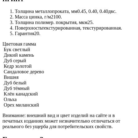
Толщина металлопроката, мм
0.45, 0.40, 0.40двс.
Масса цинка, г/м2
100.
Толщина полимер. покрытия, мкм
25.
Поверхность
текстурированная, текстурированная.
Гарантия
20.
Цветовая гамма
Бук светлый
Дикий камень
Дуб серый
Кедр золотой
Сандаловое дерево
Вишня
Дуб белый
Дуб тёмный
Клён канадский
Ольха
Орех миланский
Внимание:
внешний вид и цвет изделий на сайте и в
печатных изданиях может незначительно отличаться от
реального без ущерба для потребительских свойств.