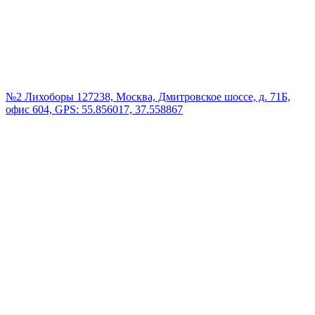
№2 Лихоборы
127238, Москва, Дмитровское шоссе, д. 71Б,
офис 604, GPS: 55.856017, 37.558867