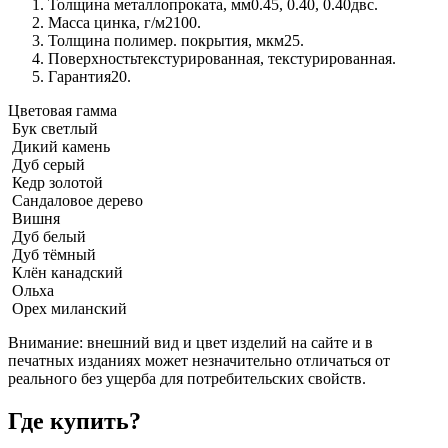
Толщина металлопроката, мм
0.45, 0.40, 0.40двс.
Масса цинка, г/м2
100.
Толщина полимер. покрытия, мкм
25.
Поверхность
текстурированная, текстурированная.
Гарантия
20.
Цветовая гамма
Бук светлый
Дикий камень
Дуб серый
Кедр золотой
Сандаловое дерево
Вишня
Дуб белый
Дуб тёмный
Клён канадский
Ольха
Орех миланский
Внимание:
внешний вид и цвет изделий на сайте и в
печатных изданиях может незначительно отличаться от
реального без ущерба для потребительских свойств.
Где купить?