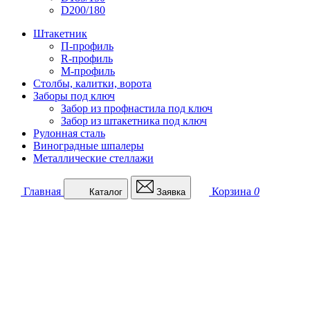
D200/180
Штакетник
П-профиль
R-профиль
М-профиль
Столбы, калитки, ворота
Заборы под ключ
Забор из профнастила под ключ
Забор из штакетника под ключ
Рулонная сталь
Виноградные шпалеры
Металлические стеллажи
Главная
Корзина
0
Каталог
Заявка