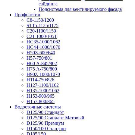
сайдинга
Подсистема для вентилируемого фасада
Профнастил
С8-1150/1200
ST15-1125/1175
С20-1100/1150
С21-1000/1051
НС35-1000/1062
НС44-1000/1070
Н50Z-600/640
Н57-750/801
Н60 А-845/902
Н75 А-750/800
Н90Z-1000/1070
Н114-750/826
Н127-1100/1162
Н135-1000/1062
Н153-900/965
Н157-800/865
Водосточные системы
D125/90 Стандарт
D125/90 Стандарт Матовый
D125/90 Премиум
D150/100 Стандарт
D185/150