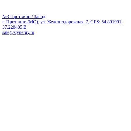
№3 Протвино / Завод
г. Протвино (МО), ул. Железнодорожная, 7, GPS: 54.891991,
37.228485 В
sale@stynergy.ru