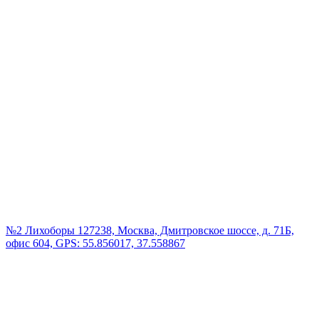
№2 Лихоборы
127238, Москва, Дмитровское шоссе, д. 71Б,
офис 604, GPS: 55.856017, 37.558867