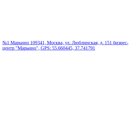
№1 Марьино
109341, Москва, ул. Люблинская, д. 151 бизнес-
центр "Марьино", GPS: 55.660445, 37.741791