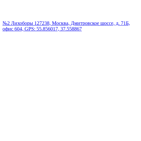
№2 Лихоборы
127238, Москва, Дмитровское шоссе, д. 71Б,
офис 604, GPS: 55.856017, 37.558867