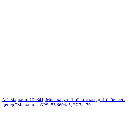
№1 Марьино
109341, Москва, ул. Люблинская, д. 151 бизнес-
центр "Марьино", GPS: 55.660445, 37.741791