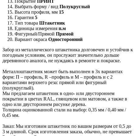
Покрытие
ПРИНТ
Выбрать форму / вид
Полукруглый
Высота профиля, мм
15
Гарантия
5
Тип товара
Штакетник
Единицы измерения
п.м
Фигурный/Прямой
Прямой
Вариант окраса
Односторонний
Забор из металлического штакетника долговечен и устойчив к
погодным условиям, он прослужит значительно дольше
деревянного аналога, не нуждаясь в ремонте и покраске.
Металлоштакетник может быть выполнен в 3х вариантах
форм: П – профиль, R –профиль и М – профиль и с 2
вариантами верхнего реза: прямой или фигурный
(полукруглый).
Мы предлагаем штакетник в одно- или двустороннем
покрытии в цветах RAL, глянцевом или матовом, а также в
одно или двустороннем рисунке дерева.
Толщина оцинкованной стали на выбор: 0,35 мм / 0,40 мм /
0,45 мм.
Заказ: Мы изготовим штакетник по вашим размерам от 0,5 до
3 м длиной. Срок изготовления заказа, обычно, не превышает