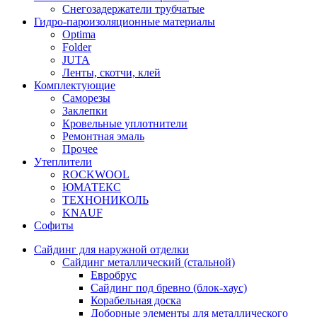
Снегозадержатели трубчатые
Гидро-пароизоляционные материалы
Optima
Folder
JUTA
Ленты, скотчи, клей
Комплектующие
Саморезы
Заклепки
Кровельные уплотнители
Ремонтная эмаль
Прочее
Утеплители
ROCKWOOL
ЮМАТЕКС
ТЕХНОНИКОЛЬ
KNAUF
Софиты
Сайдинг для наружной отделки
Сайдинг металлический (стальной)
Евробрус
Сайдинг под бревно (блок-хаус)
Корабельная доска
Доборные элементы для металлического