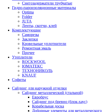
Снегозадержатели трубчатые
Гидро-пароизоляционные материалы
Optima
Folder
JUTA
Ленты, скотчи, клей
Комплектующие
Саморезы
Заклепки
Кровельные уплотнители
Ремонтная эмаль
Прочее
Утеплители
ROCKWOOL
ЮМАТЕКС
ТЕХНОНИКОЛЬ
KNAUF
Софиты
Сайдинг для наружной отделки
Сайдинг металлический (стальной)
Евробрус
Сайдинг под бревно (блок-хаус)
Корабельная доска
Доборные элементы для металлического