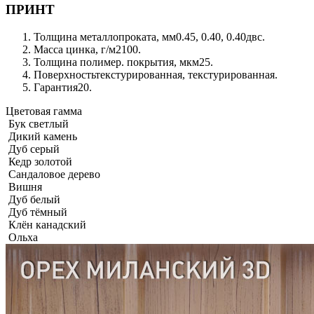
ПРИНТ
Толщина металлопроката, мм
0.45, 0.40, 0.40двс.
Масса цинка, г/м2
100.
Толщина полимер. покрытия, мкм
25.
Поверхность
текстурированная, текстурированная.
Гарантия
20.
Цветовая гамма
Бук светлый
Дикий камень
Дуб серый
Кедр золотой
Сандаловое дерево
Вишня
Дуб белый
Дуб тёмный
Клён канадский
Ольха