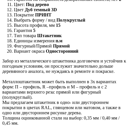
Цвет:
Под дерево
Цвет
Дуб темный 3D
Покрытие
ПРИНТ
Выбрать форму / вид
Полукруглый
Высота профиля, мм
15
Гарантия
5
Тип товара
Штакетник
Единицы измерения
п.м
Фигурный/Прямой
Прямой
Вариант окраса
Односторонний
Забор из металлического штакетника долговечен и устойчив к
погодным условиям, он прослужит значительно дольше
деревянного аналога, не нуждаясь в ремонте и покраске.
Металлоштакетник может быть выполнен в 3х вариантах
форм: П – профиль, R –профиль и М – профиль и с 2
вариантами верхнего реза: прямой или фигурный
(полукруглый).
Мы предлагаем штакетник в одно- или двустороннем
покрытии в цветах RAL, глянцевом или матовом, а также в
одно или двустороннем рисунке дерева.
Толщина оцинкованной стали на выбор: 0,35 мм / 0,40 мм /
0,45 мм.