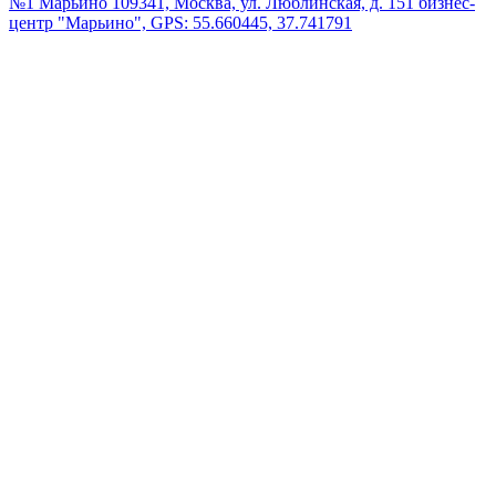
№1 Марьино
109341, Москва, ул. Люблинская, д. 151 бизнес-
центр "Марьино", GPS: 55.660445, 37.741791