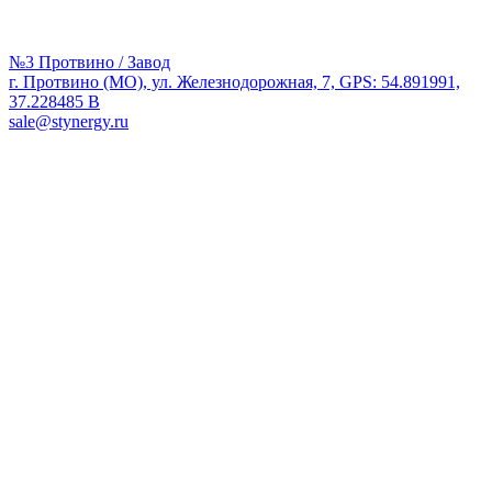
№3 Протвино / Завод
г. Протвино (МО), ул. Железнодорожная, 7, GPS: 54.891991,
37.228485 В
sale@stynergy.ru