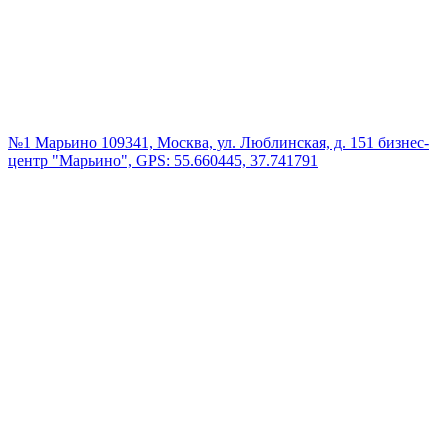
№1 Марьино
109341, Москва, ул. Люблинская, д. 151 бизнес-
центр "Марьино", GPS: 55.660445, 37.741791