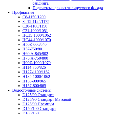
сайдинга
Подсистема для вентилируемого фасада
Профнастил
С8-1150/1200
ST15-1125/1175
С20-1100/1150
С21-1000/1051
НС35-1000/1062
НС44-1000/1070
Н50Z-600/640
Н57-750/801
Н60 А-845/902
Н75 А-750/800
Н90Z-1000/1070
Н114-750/826
Н127-1100/1162
Н135-1000/1062
Н153-900/965
Н157-800/865
Водосточные системы
D125/90 Стандарт
D125/90 Стандарт Матовый
D125/90 Премиум
D150/100 Стандарт
D185/150