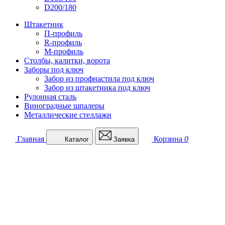
D200/180
Штакетник
П-профиль
R-профиль
М-профиль
Столбы, калитки, ворота
Заборы под ключ
Забор из профнастила под ключ
Забор из штакетника под ключ
Рулонная сталь
Виноградные шпалеры
Металлические стеллажи
Главная
Корзина
0
Каталог
Заявка