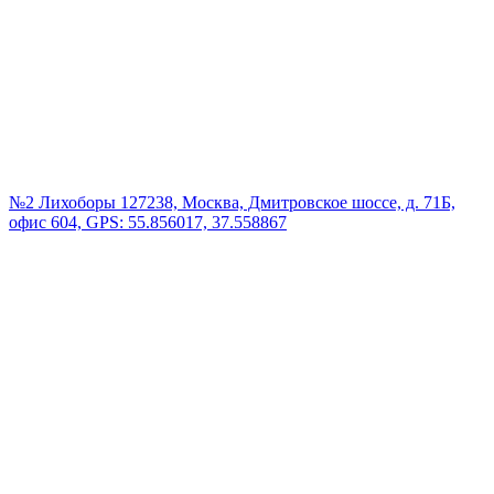
№2 Лихоборы
127238, Москва, Дмитровское шоссе, д. 71Б,
офис 604, GPS: 55.856017, 37.558867