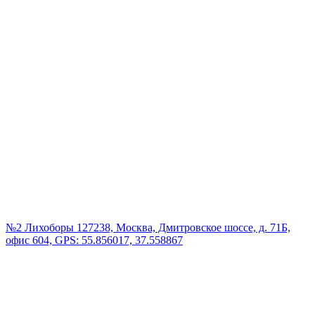
№2 Лихоборы
127238, Москва, Дмитровское шоссе, д. 71Б,
офис 604, GPS: 55.856017, 37.558867