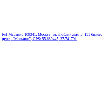
№1 Марьино
109341, Москва, ул. Люблинская, д. 151 бизнес-
центр "Марьино", GPS: 55.660445, 37.741791