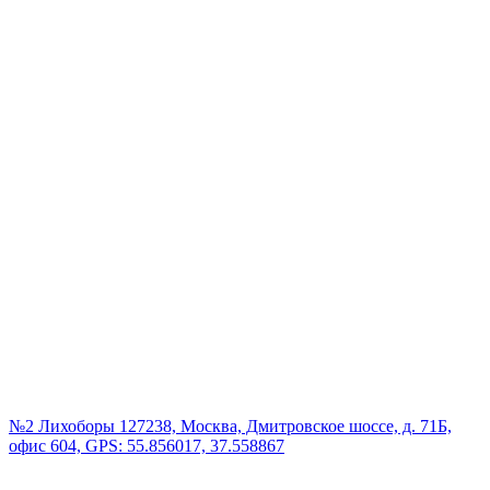
№2 Лихоборы
127238, Москва, Дмитровское шоссе, д. 71Б,
офис 604, GPS: 55.856017, 37.558867