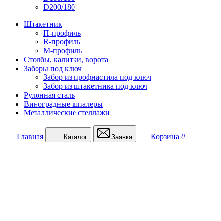
D200/180
Штакетник
П-профиль
R-профиль
М-профиль
Столбы, калитки, ворота
Заборы под ключ
Забор из профнастила под ключ
Забор из штакетника под ключ
Рулонная сталь
Виноградные шпалеры
Металлические стеллажи
Главная
Корзина
0
Каталог
Заявка