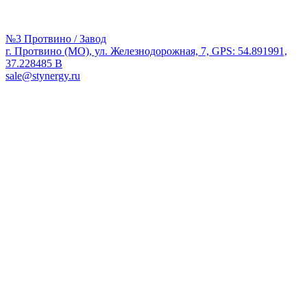
№3 Протвино / Завод
г. Протвино (МО), ул. Железнодорожная, 7, GPS: 54.891991,
37.228485 В
sale@stynergy.ru