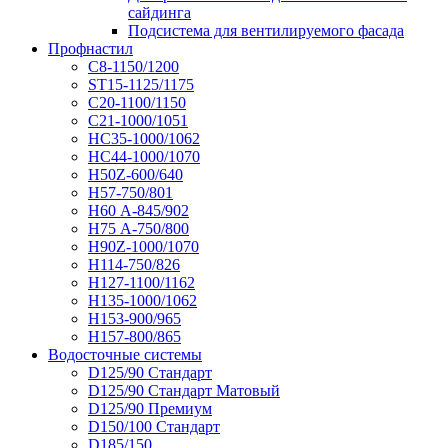
сайдинга
Подсистема для вентилируемого фасада
Профнастил
С8-1150/1200
ST15-1125/1175
С20-1100/1150
С21-1000/1051
НС35-1000/1062
НС44-1000/1070
Н50Z-600/640
Н57-750/801
Н60 А-845/902
Н75 А-750/800
Н90Z-1000/1070
Н114-750/826
Н127-1100/1162
Н135-1000/1062
Н153-900/965
Н157-800/865
Водосточные системы
D125/90 Стандарт
D125/90 Стандарт Матовый
D125/90 Премиум
D150/100 Стандарт
D185/150