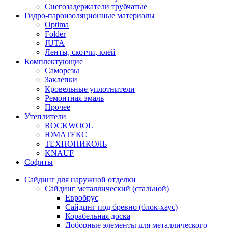
Снегозадержатели трубчатые
Гидро-пароизоляционные материалы
Optima
Folder
JUTA
Ленты, скотчи, клей
Комплектующие
Саморезы
Заклепки
Кровельные уплотнители
Ремонтная эмаль
Прочее
Утеплители
ROCKWOOL
ЮМАТЕКС
ТЕХНОНИКОЛЬ
KNAUF
Софиты
Сайдинг для наружной отделки
Сайдинг металлический (стальной)
Евробрус
Сайдинг под бревно (блок-хаус)
Корабельная доска
Доборные элементы для металлического