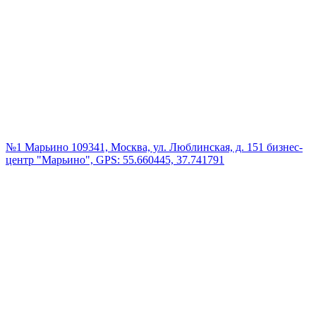
№1 Марьино
109341, Москва, ул. Люблинская, д. 151 бизнес-
центр "Марьино", GPS: 55.660445, 37.741791