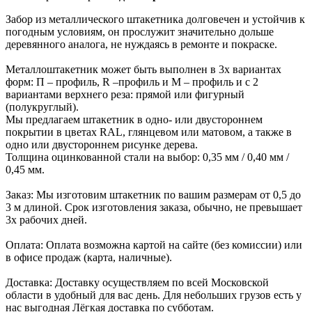
Забор из металлического штакетника долговечен и устойчив к
погодным условиям, он прослужит значительно дольше
деревянного аналога, не нуждаясь в ремонте и покраске.
Металлоштакетник может быть выполнен в 3х вариантах
форм: П – профиль, R –профиль и М – профиль и с 2
вариантами верхнего реза: прямой или фигурный
(полукруглый).
Мы предлагаем штакетник в одно- или двустороннем
покрытии в цветах RAL, глянцевом или матовом, а также в
одно или двустороннем рисунке дерева.
Толщина оцинкованной стали на выбор: 0,35 мм / 0,40 мм /
0,45 мм.
Заказ: Мы изготовим штакетник по вашим размерам от 0,5 до
3 м длиной. Срок изготовления заказа, обычно, не превышает
3х рабочих дней.
Оплата: Оплата возможна картой на сайте (без комиссии) или
в офисе продаж (карта, наличные).
Доставка: Доставку осуществляем по всей Московской
области в удобный для вас день. Для небольших грузов есть у
нас выгодная Лёгкая доставка по субботам.