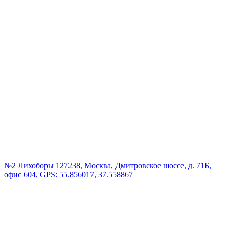
№2 Лихоборы
127238, Москва, Дмитровское шоссе, д. 71Б,
офис 604, GPS: 55.856017, 37.558867