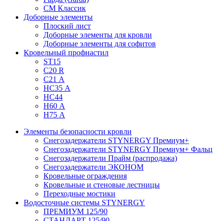
СМ Классик
Доборные элементы
Плоский лист
Доборные элементы для кровли
Доборные элементы для софитов
Кровельный профнастил
ST15
С20 R
C21 А
НС35 А
НС44
Н60 А
Н75 А
Элементы безопасности кровли
Снегозадержатели STYNERGY Премиум+
Снегозадержатели STYNERGY Премиум+ Фальц
Снегозадержатели Прайм (распродажа)
Снегозадержатели ЭКОНОМ
Кровельные ограждения
Кровельные и стеновые лестницы
Переходные мостики
Водосточные системы STYNERGY
ПРЕМИУМ 125/90
СТАНДАРТ 125/90