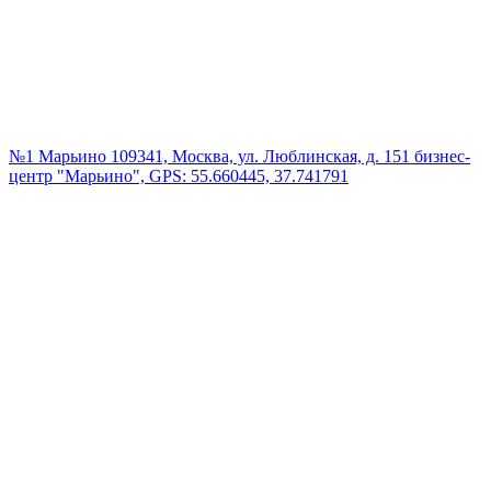
№1 Марьино
109341, Москва, ул. Люблинская, д. 151 бизнес-
центр "Марьино", GPS: 55.660445, 37.741791