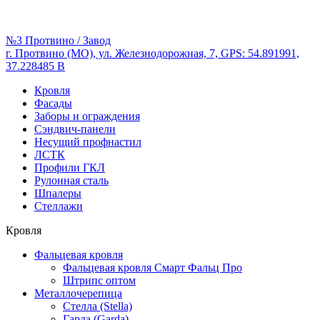
№3 Протвино / Завод
г. Протвино (МО), ул. Железнодорожная, 7, GPS: 54.891991,
37.228485 В
Кровля
Фасады
Заборы и ограждения
Сэндвич-панели
Несущий профнастил
ЛСТК
Профили ГКЛ
Рулонная сталь
Шпалеры
Стеллажи
Кровля
Фальцевая кровля
Фальцевая кровля Смарт Фальц Про
Штрипс оптом
Металлочерепица
Стелла (Stella)
Гарда (Garda)