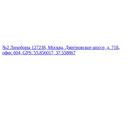
№2 Лихоборы
127238, Москва, Дмитровское шоссе, д. 71Б,
офис 604, GPS: 55.856017, 37.558867