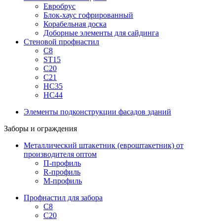
Евробрус
Блок-хаус гофрированный
Корабельная доска
Доборные элементы для сайдинга
Стеновой профнастил
С8
ST15
С20
С21
НС35
НС44
Элементы подконструкции фасадов зданий
Заборы и ограждения
Металлический штакетник (евроштакетник) от
производителя оптом
П-профиль
R-профиль
М-профиль
Профнастил для забора
С8
С20