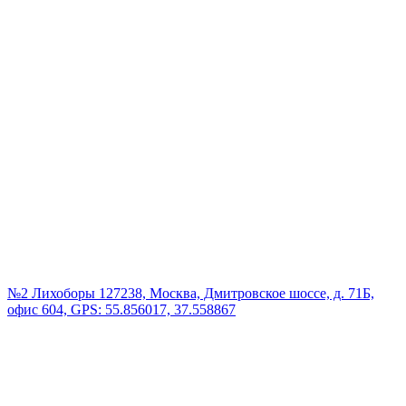
№2 Лихоборы
127238, Москва, Дмитровское шоссе, д. 71Б,
офис 604, GPS: 55.856017, 37.558867