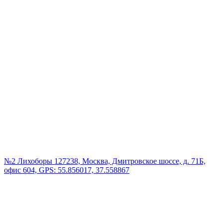
№2 Лихоборы
127238, Москва, Дмитровское шоссе, д. 71Б,
офис 604, GPS: 55.856017, 37.558867