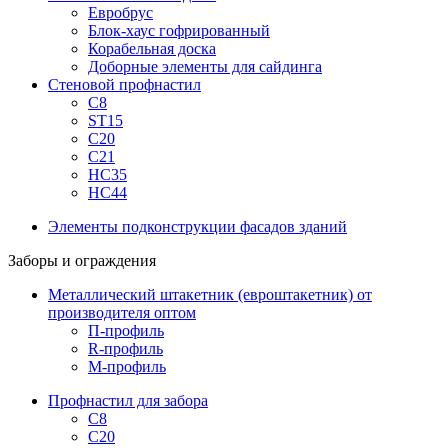
Евробрус
Блок-хаус гофрированный
Корабельная доска
Доборные элементы для сайдинга
Стеновой профнастил
С8
ST15
С20
С21
НС35
НС44
Элементы подконструкции фасадов зданий
Заборы и ограждения
Металлический штакетник (евроштакетник) от
производителя оптом
П-профиль
R-профиль
М-профиль
Профнастил для забора
С8
С20