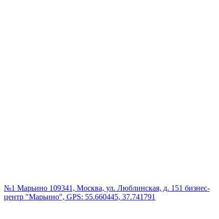
№1 Марьино
109341, Москва, ул. Люблинская, д. 151 бизнес-
центр "Марьино", GPS: 55.660445, 37.741791