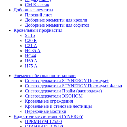
СМ Классик
Доборные элементы
Плоский лист
Доборные элементы для кровли
Доборные элементы для софитов
Кровельный профнастил
ST15
С20 R
C21 А
НС35 А
НС44
Н60 А
Н75 А
Элементы безопасности кровли
Снегозадержатели STYNERGY Премиум+
Снегозадержатели STYNERGY Премиум+ Фальц
Снегозадержатели Прайм (распродажа)
Снегозадержатели ЭКОНОМ
Кровельные ограждения
Кровельные и стеновые лестницы
Переходные мостики
Водосточные системы STYNERGY
ПРЕМИУМ 125/90
СТАНДАРТ 125/90