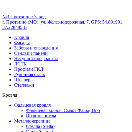
№3 Протвино / Завод
г. Протвино (МО), ул. Железнодорожная, 7, GPS: 54.891991,
37.228485 В
Кровля
Фасады
Заборы и ограждения
Сэндвич-панели
Несущий профнастил
ЛСТК
Профили ГКЛ
Рулонная сталь
Шпалеры
Стеллажи
Кровля
Фальцевая кровля
Фальцевая кровля Смарт Фальц Про
Штрипс оптом
Металлочерепица
Стелла (Stella)
Гарда (Garda)