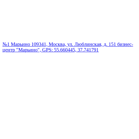
№1 Марьино
109341, Москва, ул. Люблинская, д. 151 бизнес-
центр "Марьино", GPS: 55.660445, 37.741791