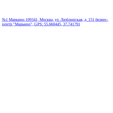
№1 Марьино
109341, Москва, ул. Люблинская, д. 151 бизнес-
центр "Марьино", GPS: 55.660445, 37.741791