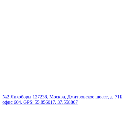
№2 Лихоборы
127238, Москва, Дмитровское шоссе, д. 71Б,
офис 604, GPS: 55.856017, 37.558867