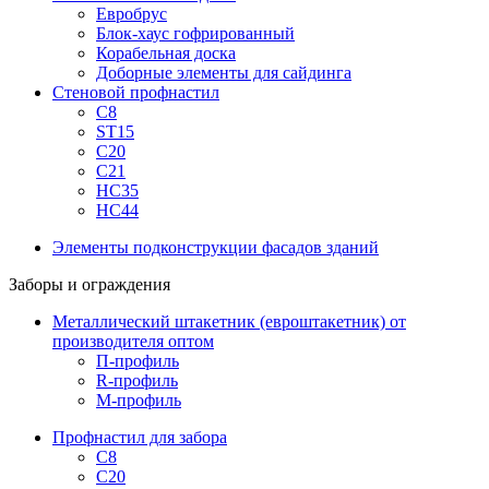
Евробрус
Блок-хаус гофрированный
Корабельная доска
Доборные элементы для сайдинга
Стеновой профнастил
С8
ST15
С20
С21
НС35
НС44
Элементы подконструкции фасадов зданий
Заборы и ограждения
Металлический штакетник (евроштакетник) от
производителя оптом
П-профиль
R-профиль
М-профиль
Профнастил для забора
С8
С20