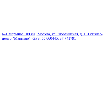
№1 Марьино
109341, Москва, ул. Люблинская, д. 151 бизнес-
центр "Марьино", GPS: 55.660445, 37.741791