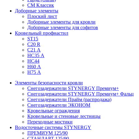
СМ Классик
Доборные элементы
Плоский лист
Доборные элементы для кровли
Доборные элементы для софитов
Кровельный профнастил
ST15
С20 R
C21 А
НС35 А
НС44
Н60 А
Н75 А
Элементы безопасности кровли
Снегозадержатели STYNERGY Премиум+
Снегозадержатели STYNERGY Премиум+ Фальц
Снегозадержатели Прайм (распродажа)
Снегозадержатели ЭКОНОМ
Кровельные ограждения
Кровельные и стеновые лестницы
Переходные мостики
Водосточные системы STYNERGY
ПРЕМИУМ 125/90
СТАНДАРТ 125/90