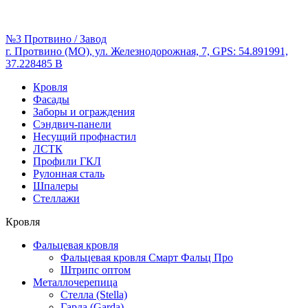
№3 Протвино / Завод
г. Протвино (МО), ул. Железнодорожная, 7, GPS: 54.891991,
37.228485 В
Кровля
Фасады
Заборы и ограждения
Сэндвич-панели
Несущий профнастил
ЛСТК
Профили ГКЛ
Рулонная сталь
Шпалеры
Стеллажи
Кровля
Фальцевая кровля
Фальцевая кровля Смарт Фальц Про
Штрипс оптом
Металлочерепица
Стелла (Stella)
Гарда (Garda)